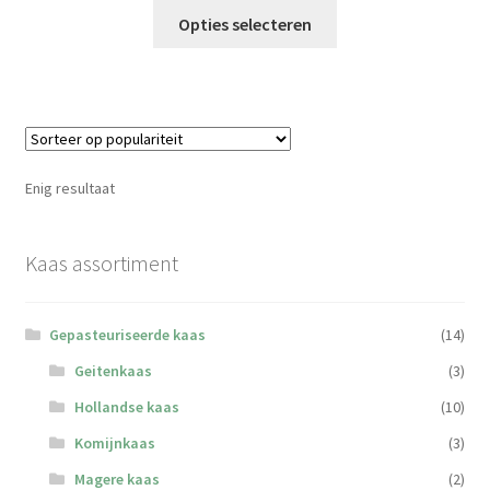
Dit
tot
Opties selecteren
product
€19,50
heeft
meerdere
variaties.
Deze
optie
Enig resultaat
kan
gekozen
worden
Kaas assortiment
op
de
Gepasteuriseerde kaas
(14)
productpagina
Geitenkaas
(3)
Hollandse kaas
(10)
Komijnkaas
(3)
Magere kaas
(2)