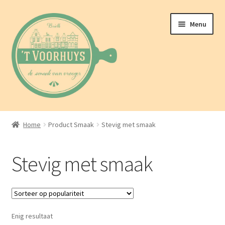
Ga
Ga
Menu
door
naar
naar
de
navigatie
inhoud
Home
Home
Product Smaak
Stevig met smaak
Over ons
Stevig met smaak
Webwinkel
Berichten
Enig resultaat
Contact