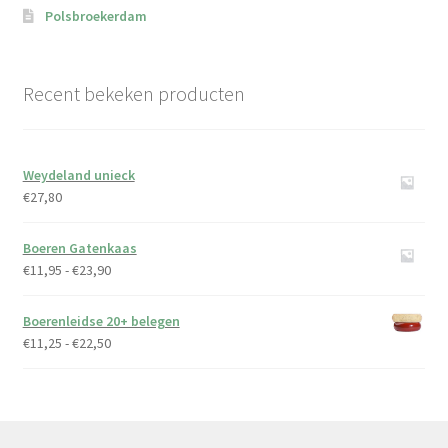
Polsbroekerdam
Recent bekeken producten
Weydeland unieck
€
27,80
Boeren Gatenkaas
Prijsklasse:
€
11,95
-
€
23,90
€11,95
tot
Boerenleidse 20+ belegen
€23,90
Prijsklasse:
€
11,25
-
€
22,50
€11,25
tot
€22,50