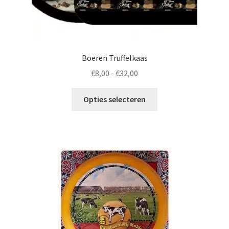
Boeren Truffelkaas
Prijsklasse:
€
8,00
-
€
32,00
€8,00
Dit
tot
Opties selecteren
product
€32,00
heeft
meerdere
variaties.
Deze
optie
kan
gekozen
worden
op