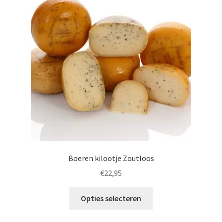
Boeren kilootje Zoutloos
€
22,95
Dit
Opties selecteren
product
heeft