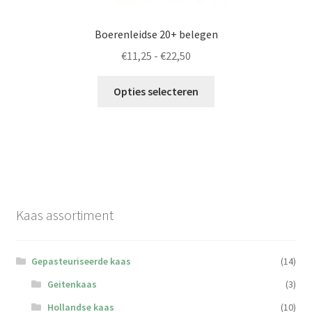
de
productpagina
Boerenleidse 20+ belegen
Prijsklasse:
€
11,25
-
€
22,50
€11,25
Dit
tot
Opties selecteren
product
€22,50
heeft
meerdere
variaties.
Deze
optie
kan
Kaas assortiment
gekozen
worden
op
Gepasteuriseerde kaas
(14)
de
Geitenkaas
(3)
productpagina
Hollandse kaas
(10)