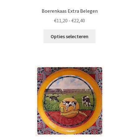
Boerenkaas Extra Belegen
Prijsklasse:
€
11,20
-
€
22,40
€11,20
Dit
tot
Opties selecteren
product
€22,40
heeft
meerdere
variaties.
Deze
optie
kan
gekozen
worden
op
de
productpagina