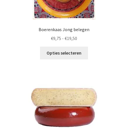
de
productpagina
Boerenkaas Jong belegen
Prijsklasse:
€
9,75
-
€
19,50
€9,75
Dit
tot
Opties selecteren
product
€19,50
heeft
meerdere
variaties.
Deze
optie
kan
gekozen
worden
op