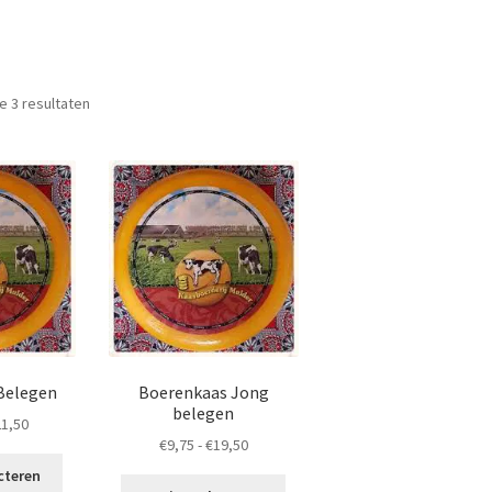
Gesorteerd
le 3 resultaten
op
populariteit
Belegen
Boerenkaas Jong
belegen
Prijsklasse:
21,50
Prijsklasse:
€
9,75
-
€
19,50
€10,75
Dit
€9,75
tot
cteren
Dit
product