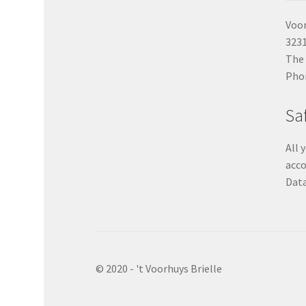
Voor
3231
The
Pho
Sa
All 
acco
Data
© 2020 - 't Voorhuys Brielle