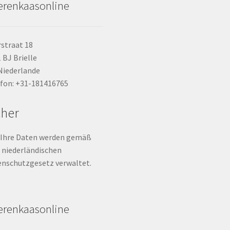
erenkaasonline
straat 18
 BJ Brielle
Niederlande
fon: +31-181416765
cher
 Ihre Daten werden gemäß
niederländischen
nschutzgesetz verwaltet.
erenkaasonline