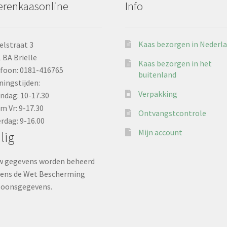
erenkaasonline
Info
Kaas bezorgen in Nederl
lstraat 3
 BA Brielle
Kaas bezorgen in het
foon: 0181-416765
buitenland
ingstijden:
Verpakking
dag: 10-17.30
/m Vr: 9-17.30
Ontvangstcontrole
rdag: 9-16.00
Mijn account
lig
w gegevens worden beheerd
gens de Wet Bescherming
soonsgegevens.