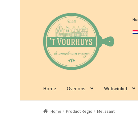
Ga
Ga
Ho
door
naar
naar
de
navigatie
inhoud
Home
Over ons
Webwinkel
Home
Product Regio
Melissant