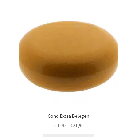
variaties.
Deze
optie
kan
gekozen
worden
op
de
productpagina
Cono Extra Belegen
Prijsklasse:
€
10,95
-
€
21,90
€10,95