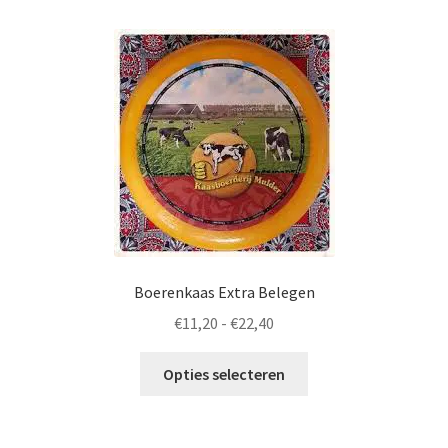
op
populariteit
Nederlands
Boerenkaas Extra Belegen
Prijsklasse:
€
11,20
-
€
22,40
€11,20
Dit
tot
Opties selecteren
product
€22,40
heeft
meerdere