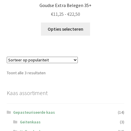
Goudse Extra Belegen 35+
Prijsklasse:
€
11,25
-
€
22,50
€11,25
Dit
tot
Opties selecteren
product
€22,50
heeft
meerdere
variaties.
Deze
optie
Gesorteerd
Toont alle 3 resultaten
kan
op
gekozen
populariteit
worden
Kaas assortiment
op
de
Gepasteuriseerde kaas
(14)
productpagina
Geitenkaas
(3)