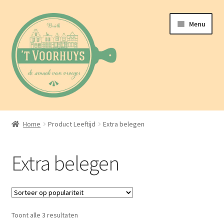
Ga
Ga
Menu
door
naar
naar
de
navigatie
inhoud
Home
Home
Product Leeftijd
Extra belegen
Over ons
Extra belegen
Webwinkel
Berichten
Gesorteerd
Toont alle 3 resultaten
Contact