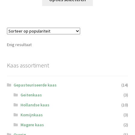
product
€32,50
heeft
meerdere
variaties.
Deze
optie
Enig resultaat
kan
gekozen
worden
Kaas assortiment
op
de
Gepasteuriseerde kaas
(14)
productpagina
Geitenkaas
(3)
Hollandse kaas
(10)
Komijnkaas
(3)
Magere kaas
(2)
Overig
(1)