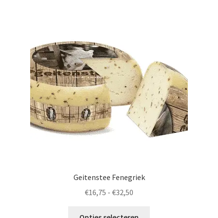
Nederlands
Geitenstee Fenegriek
Prijsklasse:
€
16,75
-
€
32,50
€16,75
Dit
tot
Opties selecteren