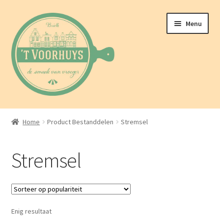
Ga
Ga
Menu
door
naar
naar
de
navigatie
inhoud
Home
Home
Product Bestanddelen
Stremsel
Over ons
Stremsel
Webwinkel
Berichten
Enig resultaat
Contact