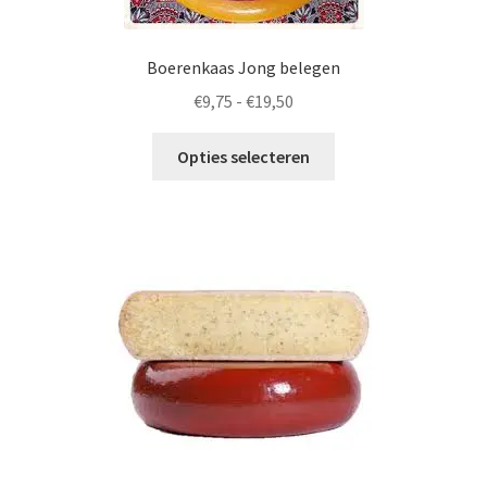
Boerenkaas Jong belegen
Prijsklasse:
€
9,75
-
€
19,50
€9,75
Dit
tot
Opties selecteren
product
€19,50
heeft
meerdere
variaties.
Deze
optie
kan
gekozen
worden
op
de
productpagina