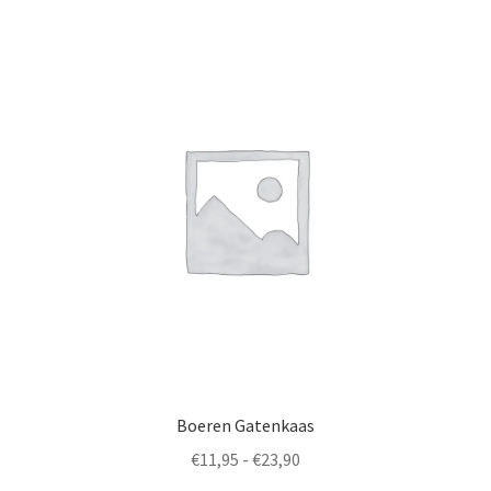
op
populariteit
Nederlands
Boeren Gatenkaas
Prijsklasse:
€
11,95
-
€
23,90
€11,95