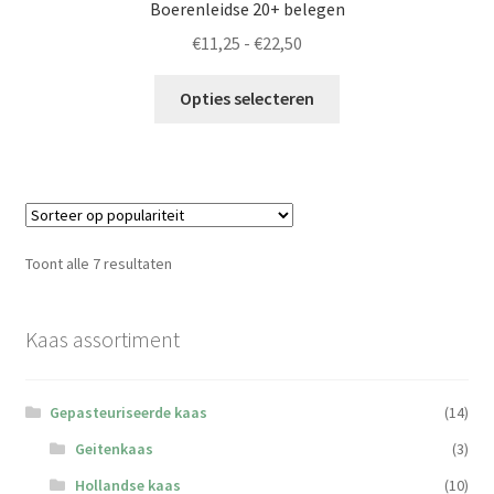
Boerenleidse 20+ belegen
Prijsklasse:
€
11,25
-
€
22,50
€11,25
Dit
tot
Opties selecteren
product
€22,50
heeft
meerdere
variaties.
Deze
optie
Gesorteerd
Toont alle 7 resultaten
kan
op
gekozen
populariteit
worden
Kaas assortiment
op
de
Gepasteuriseerde kaas
(14)
productpagina
Geitenkaas
(3)
Hollandse kaas
(10)