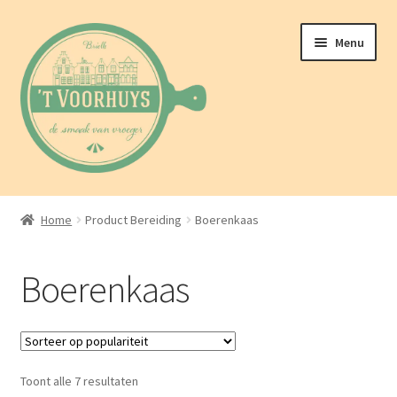
Ga
Ga
Menu
door
naar
naar
de
navigatie
inhoud
Home
Home
Product Bereiding
Boerenkaas
Over ons
Boerenkaas
Webwinkel
Berichten
Gesorteerd
Toont alle 7 resultaten
Contact