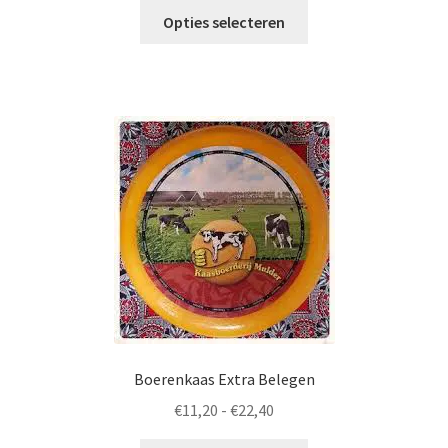
Dit
tot
Opties selecteren
product
€23,90
heeft
meerdere
variaties.
Deze
optie
kan
gekozen
worden
op
de
productpagina
Boerenkaas Extra Belegen
Prijsklasse:
€
11,20
-
€
22,40
€11,20