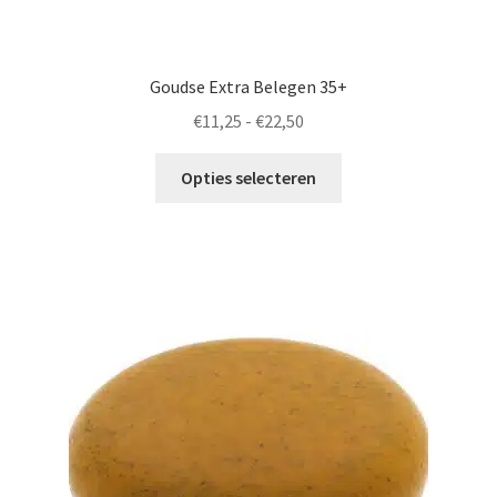
Goudse Extra Belegen 35+
Prijsklasse:
€
11,25
-
€
22,50
€11,25
Dit
tot
Opties selecteren
product
€22,50
heeft
meerdere
variaties.
Deze
optie
kan
gekozen
worden
op
de