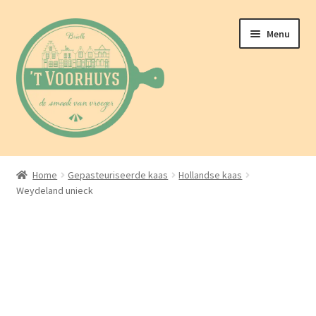
Ga
Ga
Menu
door
naar
naar
de
navigatie
inhoud
Home
Home
Gepasteuriseerde kaas
Hollandse kaas
Weydeland unieck
Over ons
Webwinkel
Berichten
Contact