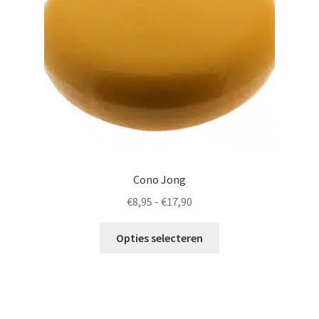
worden
op
de
productpagina
Cono Jong
Prijsklasse:
€
8,95
-
€
17,90
€8,95
Dit
tot
Opties selecteren
product
€17,90
heeft
meerdere
variaties.
Deze