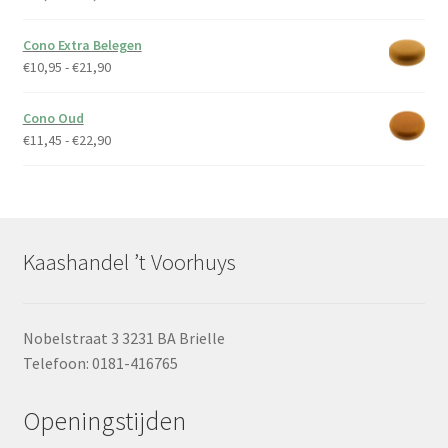
€10,25
tot
Cono Extra Belegen
€20,50
Prijsklasse:
€
10,95
-
€
21,90
€10,95
tot
Cono Oud
€21,90
Prijsklasse:
€
11,45
-
€
22,90
€11,45
tot
€22,90
Kaashandel ’t Voorhuys
Nobelstraat 3 3231 BA Brielle
Telefoon: 0181-416765
Openingstijden