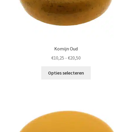
productpagina
Komijn Oud
Prijsklasse:
€
10,25
-
€
20,50
€10,25
Dit
tot
Opties selecteren
product
€20,50
heeft
meerdere
variaties.
Deze
optie
kan
gekozen