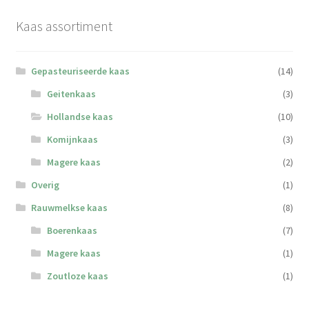
optie
Kaas assortiment
kan
gekozen
worden
Gepasteuriseerde kaas
(14)
op
Geitenkaas
(3)
de
Hollandse kaas
(10)
productpagina
Komijnkaas
(3)
Magere kaas
(2)
Overig
(1)
Rauwmelkse kaas
(8)
Boerenkaas
(7)
Magere kaas
(1)
Zoutloze kaas
(1)